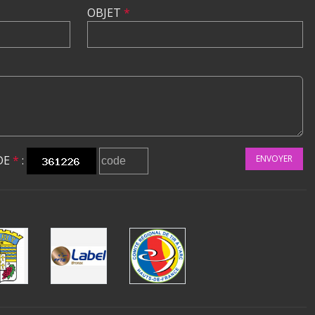
OBJET
*
DE
*
:
ENVOYER